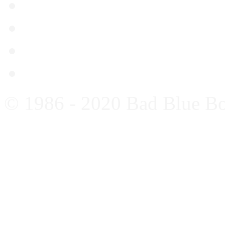
Hajduk – Dinamo 08.03.
Dinamo – Kurilovec 04.0
Dinamo – Gorica 01.03.
Genk – Dinamo 26.02.20
© 1986 - 2020 Bad Blue B