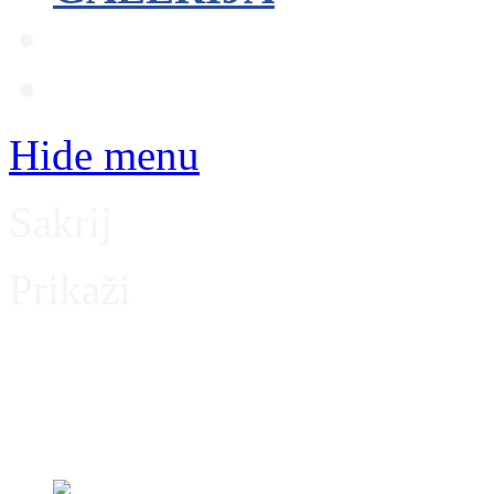
Članstvo
Kontakt
Hide menu
Sakrij
Prikaži
Dinamo – Varaždin 26.0
< Sezona 2022/2023