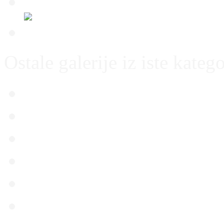
Ostale galerije iz iste katego
Thun – Dinamo 21.07.20
Dinamo – Slaven Belupo
Dinamo – Thun 28.07.20
Dinamo – Lokomotiva 23
Slaven Belupo – Dinamo
Dinamo – Rijeka 13.05.2