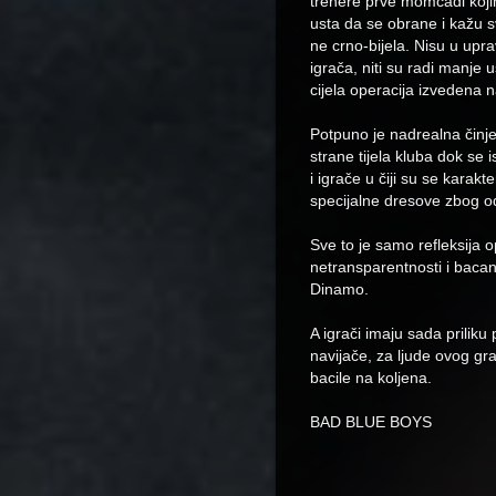
trenere prve momčadi kojim
usta da se obrane i kažu sv
ne crno-bijela. Nisu u upra
igrača, niti su radi manje u
cijela operacija izvedena 
Potpuno je nadrealna činjen
strane tijela kluba dok se
i igrače u čiji su se karakte
specijalne dresove zbog od
Sve to je samo refleksija o
netransparentnosti i bacanj
Dinamo.
A igrači imaju sada priliku 
navijače, za ljude ovog gr
bacile na koljena.
BAD BLUE BOYS