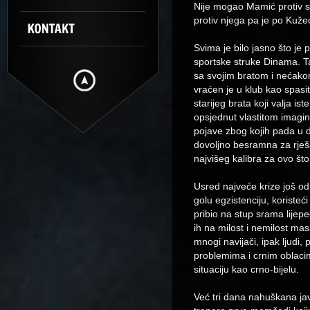
Nije mogao Mamić protiv svo
protiv njega pa je po Kuž
Svima je bilo jasno što je
sportske struke Dinama. Ta
sa svojim bratom i nećako
vraćen je u klub kao spasit
starijeg brata koji valja i
opsjednut vlastitom imagi
pojave zbog kojih pada u d
dovoljno besramna za rješav
najvišeg kalibra za ovo što
Usred najveće krize još od 
golu egzistenciju, koristeći 
pribio na stup srama lijepeć
ih na milost i nemilost mas
mnogi navijači, ipak ljudi,
problemima i crnim oblacima
situaciju kao crno-bijelu.
Već tri dana nahuškana jav